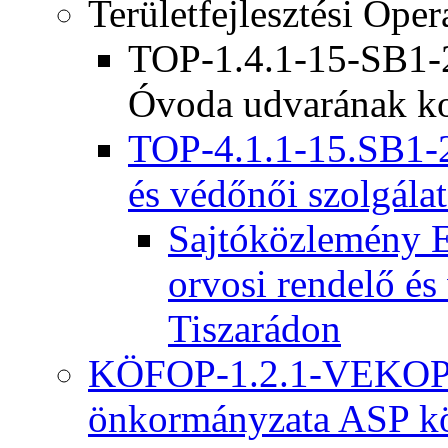
Területfejlesztési Ope
TOP-1.4.1-15-SB1-2
Óvoda udvarának ko
TOP-4.1.1-15.SB1-2
és védőnői szolgálat
Sajtóközlemény E
orvosi rendelő és
Tiszarádon
KÖFOP-1.2.1-VEKOP-
önkormányzata ASP kö