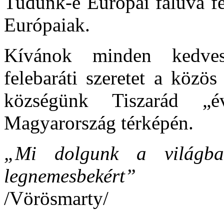
Tudunk-e Európai falúvá fe
Európaiak.
Kívánok minden kedves
felebaráti szeretet a közö
községünk Tiszarád „év
Magyarország térképén.
„Mi dolgunk a világba
legnemesbekért”
/Vörösmarty/