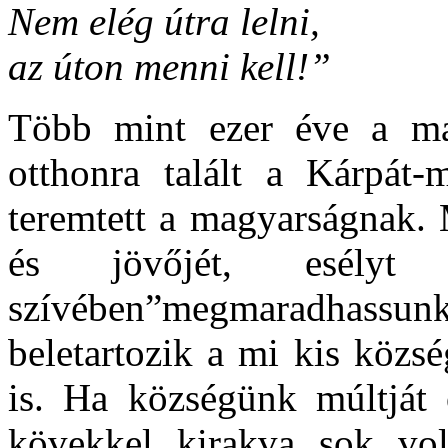
Nem elég útra lelni,
az úton menni kell!”
Több mint ezer éve a ma
otthonra talált a Kárpát-
teremtett a magyarságnak. 
és jövőjét, esély
szívében”megmaradhassu
beletartozik a mi kis közs
is. Ha községünk múltját
kövekkel kirakva sok vo